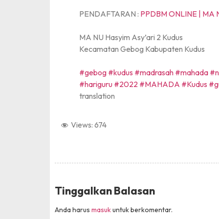
PENDAFTARAN :
PPDBM ONLINE | MA 
MA NU Hasyim Asy’ari 2 Kudus
Kecamatan Gebog Kabupaten Kudus
#gebog
#kudus
#madrasah
#mahada
#n
#hariguru
#2022
#MAHADA
#Kudus
#g
translation
Views:
674
Tinggalkan Balasan
Pencak Silat
Anda harus
masuk
untuk berkomentar.