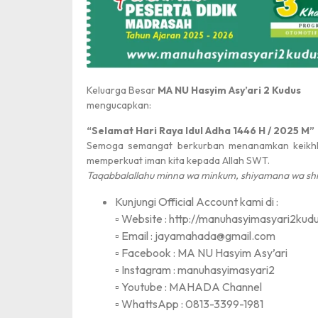
Harlah Pancasil
Keluarga Besar
MA NU Hasyim Asy’ari 2 Kudus
mengucapkan:
“Selamat Hari Raya Idul Adha 1446 H / 2025 M”
Semoga semangat berkurban menanamkan keikhla
memperkuat iman kita kepada Allah SWT.
Taqabbalallahu minna wa minkum, shiyamana wa s
Kunjungi Official Account kami di :
Juara 1
▫️ Website : http://manuhasyimasyari2kudu
▫️ Email : jayamahada@gmail.com
▫️ Facebook : MA NU Hasyim Asy’ari
▫️ Instagram : manuhasyimasyari2
▫️ Youtube : MAHADA Channel
▫️ WhattsApp : 0813-3399-1981