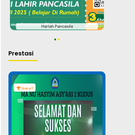
#
Harlah Pancasila
1
2
Prestasi
Juara 1
Juara 