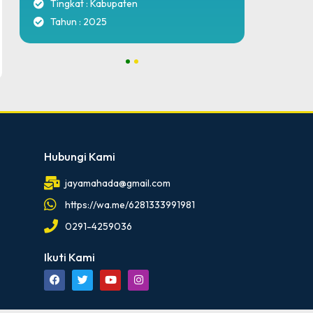
Tingkat : Kabupaten
Tingk
Tahun : 2025
Tahun
1
2
Hubungi Kami
jayamahada@gmail.com
https://wa.me/6281333991981
0291-4259036
Ikuti Kami