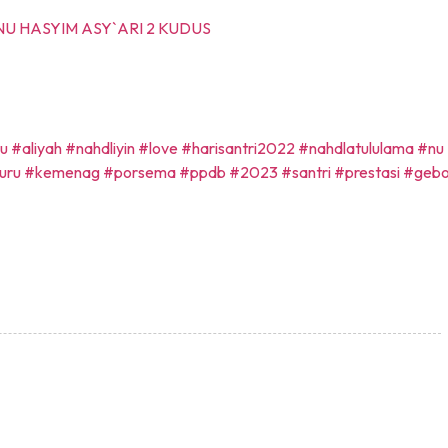
NU HASYIM ASY`ARI 2 KUDUS
u
#aliyah
#nahdliyin
#love
#harisantri2022
#nahdlatululama
#nu
uru
#kemenag
#porsema
#ppdb
#2023
#santri
#prestasi
#geb
Pencak Silat Copy