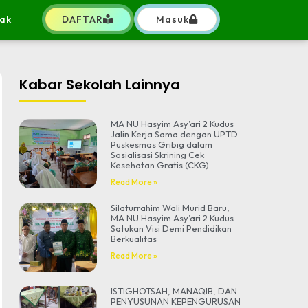
ak
DAFTAR
Masuk
Kabar Sekolah Lainnya
MA NU Hasyim Asy’ari 2 Kudus
Jalin Kerja Sama dengan UPTD
Puskesmas Gribig dalam
Sosialisasi Skrining Cek
Kesehatan Gratis (CKG)
Read More »
Silaturrahim Wali Murid Baru,
MA NU Hasyim Asy’ari 2 Kudus
Satukan Visi Demi Pendidikan
Berkualitas
Read More »
ISTIGHOTSAH, MANAQIB, DAN
PENYUSUNAN KEPENGURUSAN