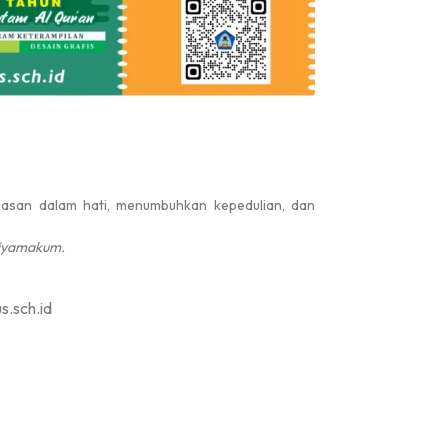
#
#
a
Acara Do'a Arofah
san dalam hati, menumbuhkan kepedulian, dan
hiyamakum.
Juara 1
s.sch.id