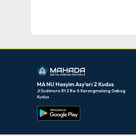
Tingkat : Kabupaten
Tahun : 2025
dibuat oleh rrdigital.id
MA NU Hasyim Asy'ari 2 Kudus
Jl Sudimoro Rt 2 Rw 6 Karangmalang Gebog
Kudus