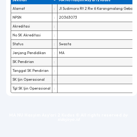
Alamat
:
Jl Sudimoro Rt 2 Rw 6 Karangmalang Gebog 
NPSN
:
20363073
Akreditasi
:
No SK Akreditasi
:
Status
:
Swasta
Jenjang Pendidikan
:
MA
SK Pendirian
:
Tanggal SK Pendirian
:
SK Ijin Operasional
:
Tgl SK Ijin Operasional
:
MA NU Hasyim Asy'ari 2 Kudus © All rights reserved
by
sidojoyo.id