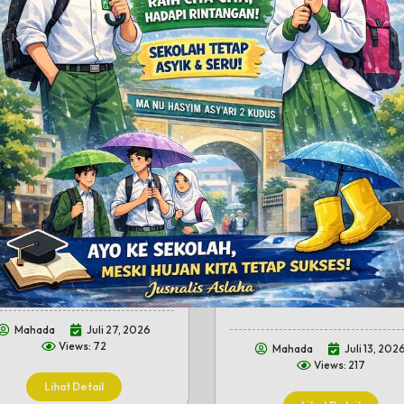
urrahim Wali Murid Baru, MA...
ISTIGHOTSAH, MANAQIB, DAN
– MA NU Hasyim Asy’ari 2 Kudus
PENYUS...
elar kegiatan Silaturrahim
Gebog, Kudus – Dalam rangka
muan Wali Murid Baru Tahun Ajaran
mempererat ukhuwah serta memp
202...
koordinasi antar lembaga pendidik
keluarga besar MTs, M...
Mahada
Juli 27, 2026
Views: 72
Mahada
Juli 13, 202
Views: 217
Lihat Detail