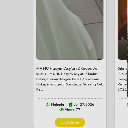
MA NU Hasyim Asy'ari 2 Kudus Jal...
Silat
Kudus – MA NU Hasyim Asy’ari 2 Kudus
Kudus 
bekerja sama dengan UPTD Puskesmas
mengg
Gribig menggelar Sosialisasi Skrining Cek
Perte
Ke...
2026/
Mahada
Juli 27, 2026
Views: 77
Lihat Detail