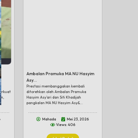
Ambalan Pramuka MA NU Hasyim
Asy...
Prestasi membanggakan kembali
erkuat
ditorehkan oleh Ambalan Pramuka
an,
Hasyim Asy’ari dan Siti Khadijah
pangkalan MA NU Hasyim Asy&...
6
Mahada
Mei 23, 2026
Views: 406