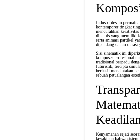
Komposi
Industri desain permain
kontemporer tingkat tin
mencurahkan kreativitas 
dinamis yang memiliki 
serta animasi partikel y
dipandang dalam durasi 
Sisi sinematik ini diper
komposer profesional un
tradisional berpadu deng
futuristik, tercipta simu
berhasil menciptakan pe
sebuah petualangan este
Transpar
Matemat
Keadila
Kenyamanan sejati seoran
keyakinan bahwa sistem 