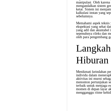
manipulasi. Oleh karena 
mengandalkan sistem gen
ketat. Sistem ini menjam
kalkulasi instan yang se
sebelumnya.
Memahami aspek teknis y
ekspektasi yang sehat da
yang adil dan akuntabel
sepenuhnya rileks dan me
oleh para pengembang g
Langkah
Hiburan 
Menikmati keindahan per
individu dalam menerap
aktivitas ini murni seba
menonton pertunjukan s
terbaik untuk menjaga es
momen di depan layar aka
mengganggu ritme kehid