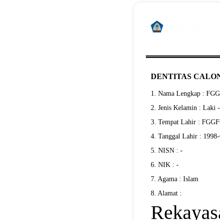
DENTITAS CALON
1. Nama Lengkap : F
2. Jenis Kelamin : Laki 
3. Tempat Lahir : FG
4. Tanggal Lahir : 1998
5. NISN : -
6. NIK : -
7. Agama : Islam
8. Alamat :
Rekayas