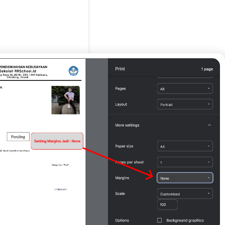
g Tua / Wali*
FGGFGFG )
Print