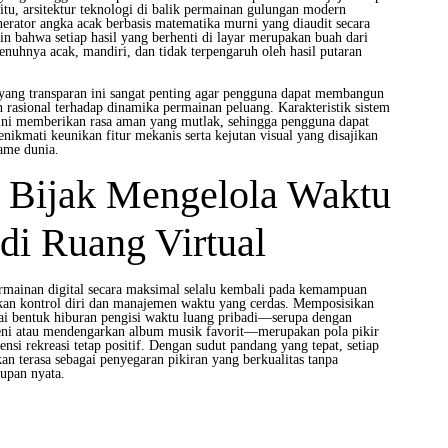
itu, arsitektur teknologi di balik permainan gulungan modern
erator angka acak berbasis matematika murni yang diaudit secara
in bahwa setiap hasil yang berhenti di layar merupakan buah dari
penuhnya acak, mandiri, dan tidak terpengaruh oleh hasil putaran
ang transparan ini sangat penting agar pengguna dapat membangun
n rasional terhadap dinamika permainan peluang. Karakteristik sistem
 ini memberikan rasa aman yang mutlak, sehingga pengguna dapat
nikmati keunikan fitur mekanis serta kejutan visual yang disajikan
ame dunia.
 Bijak Mengelola Waktu
di Ruang Virtual
mainan digital secara maksimal selalu kembali pada kemampuan
kan kontrol diri dan manajemen waktu yang cerdas. Memposisikan
gai bentuk hiburan pengisi waktu luang pribadi—serupa dengan
eni atau mendengarkan album musik favorit—merupakan pola pikir
ensi rekreasi tetap positif. Dengan sudut pandang yang tepat, setiap
n terasa sebagai penyegaran pikiran yang berkualitas tanpa
upan nyata.