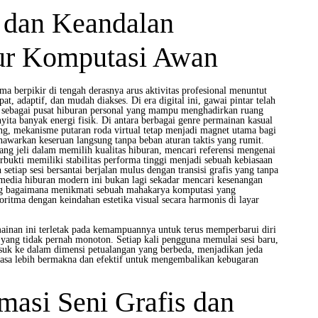
 dan Keandalan
tur Komputasi Awan
rma berpikir di tengah derasnya arus aktivitas profesional menuntut
at, adaptif, dan mudah diakses. Di era digital ini, gawai pintar telah
 sebagai pusat hiburan personal yang mampu menghadirkan ruang
nyita banyak energi fisik. Di antara berbagai genre permainan kasual
ing, mekanisme putaran roda virtual tetap menjadi magnet utama bagi
awarkan keseruan langsung tanpa beban aturan taktis yang rumit.
ang jeli dalam memilih kualitas hiburan, mencari referensi mengenai
rbukti memiliki stabilitas performa tinggi menjadi sebuah kebiasaan
setiap sesi bersantai berjalan mulus dengan transisi grafis yang tanpa
 media hiburan modern ini bukan lagi sekadar mencari kesenangan
ang bagaimana menikmati sebuah mahakarya komputasi yang
ritma dengan keindahan estetika visual secara harmonis di layar
mainan ini terletak pada kemampuannya untuk terus memperbarui diri
 yang tidak pernah monoton. Setiap kali pengguna memulai sesi baru,
suk ke dalam dimensi petualangan yang berbeda, menjadikan jeda
erasa lebih bermakna dan efektif untuk mengembalikan kebugaran
masi Seni Grafis dan