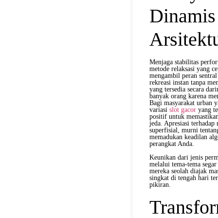
Dinamis
Arsitek
Menjaga stabilitas perfo
metode relaksasi yang cep
mengambil peran sentral
rekreasi instan tanpa me
yang tersedia secara dar
banyak orang karena men
Bagi masyarakat urban y
variasi
slot gacor
yang te
positif untuk memastikan 
jeda. Apresiasi terhadap
superfisial, murni tent
memadukan keadilan algo
perangkat Anda.
Keunikan dari jenis per
melalui tema-tema segar
mereka seolah diajak ma
singkat di tengah hari t
pikiran.
Transfor