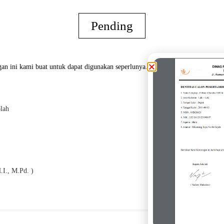
Pending
an ini kami buat untuk dapat digunakan seperlunya.
lah
Oran
.I., M.Pd. )
( 