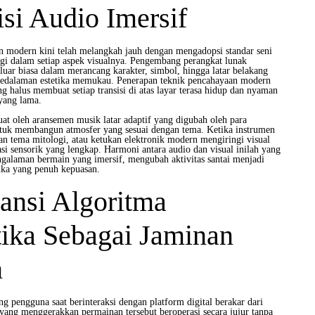
si Audio Imersif
an modern kini telah melangkah jauh dengan mengadopsi standar seni
ggi dalam setiap aspek visualnya. Pengembang perangkat lunak
luar biasa dalam merancang karakter, simbol, hingga latar belakang
kedalaman estetika memukau. Penerapan teknik pencahayaan modern
ang halus membuat setiap transisi di atas layar terasa hidup dan nyaman
yang lama.
kuat oleh aransemen musik latar adaptif yang digubah oleh para
tuk membangun atmosfer yang sesuai dengan tema. Ketika instrumen
an tema mitologi, atau ketukan elektronik modern mengiringi visual
lasi sensorik yang lengkap. Harmoni antara audio dan visual inilah yang
ngalaman bermain yang imersif, mengubah aktivitas santai menjadi
tika yang penuh kepuasan.
ansi Algoritma
ika Sebagai Jaminan
n
g pengguna saat berinteraksi dengan platform digital berakar dari
yang menggerakkan permainan tersebut beroperasi secara jujur tanpa