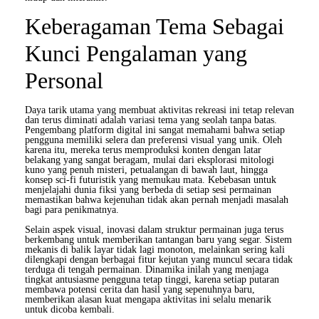
Keberagaman Tema Sebagai
Kunci Pengalaman yang
Personal
Daya tarik utama yang membuat aktivitas rekreasi ini tetap relevan
dan terus diminati adalah variasi tema yang seolah tanpa batas.
Pengembang platform digital ini sangat memahami bahwa setiap
pengguna memiliki selera dan preferensi visual yang unik. Oleh
karena itu, mereka terus memproduksi konten dengan latar
belakang yang sangat beragam, mulai dari eksplorasi mitologi
kuno yang penuh misteri, petualangan di bawah laut, hingga
konsep sci-fi futuristik yang memukau mata. Kebebasan untuk
menjelajahi dunia fiksi yang berbeda di setiap sesi permainan
memastikan bahwa kejenuhan tidak akan pernah menjadi masalah
bagi para penikmatnya.
Selain aspek visual, inovasi dalam struktur permainan juga terus
berkembang untuk memberikan tantangan baru yang segar. Sistem
mekanis di balik layar tidak lagi monoton, melainkan sering kali
dilengkapi dengan berbagai fitur kejutan yang muncul secara tidak
terduga di tengah permainan. Dinamika inilah yang menjaga
tingkat antusiasme pengguna tetap tinggi, karena setiap putaran
membawa potensi cerita dan hasil yang sepenuhnya baru,
memberikan alasan kuat mengapa aktivitas ini selalu menarik
untuk dicoba kembali.