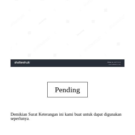
Pending
Demikian Surat Keterangan ini kami buat untuk dapat digunakan
seperlunya.