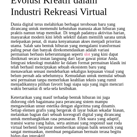
Evolusi Kreatif dalam
Industri Rekreasi Virtual
Dunia digital terus melahirkan berbagai terobosan baru yang
dirancang untuk memenuhi kebutuhan manusia akan hiburan yang
praktis namun tetap memikat. Di tengah padatnya aktivitas harian,
masyarakat modern kini lebih selektif dalam memilih sarana untuk
melepaskan penat, di mana kenyamanan akses menjadi prioritas
utama. Salah satu bentuk hiburan yang mengalami transformasi
paling pesat dan banyak direkomendasikan adalah variasi
permainan berbasis keberuntungan seperti
slot
yang kini dapat
dinikmati secara instan langsung dari layar gawai pintar Anda.
Integrasi teknologi mutakhir ke dalam format permainan klasik ini
telah berhasil menciptakan sebuah ekosistem baru yang
menawarkan sensasi mendebarkan sekaligus kepuasan visual yang
belum pernah ada sebelumnya. Kemudahan untuk memulai sebuah
sesi permainan tanpa memerlukan keahlian teknis yang rumit
menjadikannya pilihan favorit bagi siapa saja yang ingin mencuri
waktu bersantai di sela-sela kesibukan.
Ketertarikan yang masif terhadap bentuk hiburan ini juga
didorong oleh bagaimana para perancang sistem mampu
mengawinkan unsur estetika dengan algoritma yang dinamis.
Setiap elemen grafis yang bergerak di layar bukan sekadar hiasan,
melainkan bagian dari sebuah koreografi digital yang dirancang
untuk membangkitkan rasa penasaran. Efek suara yang adaptif,
transisi warna yang halus, serta animasi yang responsif saat roda
virtual berhenti berputar memberikan umpan balik sensorik yang
sangat memuaskan, membuat pengalaman bermain terasa begitu
hidup dan interaktif.