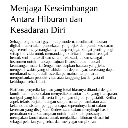
Menjaga Keseimbangan
Antara Hiburan dan
Kesadaran Diri
Sebagai bagian dari gaya hidup modern, menikmati hiburan
digital memerlukan pendekatan yang bijak dan penuh kesadaran
agar esensi menyenangkannya tetap terjaga. Sangat penting bagi
setiap individu untuk memandang aktivitas ini murni sebagai
bentuk seni interaktif dan sarana relaksasi, bukan sebagai
instrumen untuk mencapai tujuan finansial atau mencari
keuntungan materi. Dengan menetapkan batasan yang jelas
mengenai waktu yang dihabiskan di depan layar, seseorang dapat
menikmati setiap detail estetika permainan tanpa harus
mengorbankan produktivitas atau tanggung jawab nyata di
kehidupan sehari-hari.
Platform penyedia layanan yang ideal biasanya ditandai dengan
komitmen mereka dalam menyediakan antarmuka yang transparan,
navigasi yang intuitif, serta lingkungan digital yang stabil. Ketika
aspek teknis berjalan dengan sempurna tanpa hambatan atau
kelambatan sistem, pengguna dapat sepenuhnya larut dalam
keseruan yang disajikan. Kedewasaan dalam menyikapi hasil
permainan serta kemampuan untuk menikmati prosesnya
merupakan kunci utama untuk menjadikan hiburan virtual ini
sebagai pelarian yang sehat dan menyegarkan pikiran.