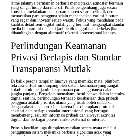
ritme jalannya permainan berhasil menciptakan atmosfer bermain
yang sangat hidup dan imersif. Pihak pengembang juga secara
konsisten melakukan pembaruan konten secara periodik demi
memastikan para pengguna selalu mendapatkan variasi hiburan
yang segar dan inovatif setiap waktu. Fokus yang mendalam pada
kualitas detail seni digital inilah yang berhasil mengangkat standar
media hiburan ini menjadi jauh lebih unggul dan berkelas jika
dibandingkan dengan alternatif rekreasi konvensional lainnya.
Perlindungan Keamanan
Privasi Berlapis dan Standar
Transparansi Mutlak
Di balik pesona tampilan luarnya yang memikat mata, platform
rekreasi virtual ini ditopang oleh sistem keamanan yang sangat
kokoh untuk menjamin kenyamanan para anggotanya dalam
jangka panjang. Pengelola memahami betul bahwa dalam interaksi
digital saat ini, perlindungan terhadap kerahasiaan data pribadi
pengguna adalah prioritas utama yang tidak boleh diabaikan
dengan alasan apa pun. Oleh karena itu, diterapkan protokol
enkripsi data berlapis standar internasional yang bertugas
membentengi seluruh informasi pribadi dan riwayat aktivitas
digital dari berbagai potensi risiko eksternal di internet.
Prinsip keadilan juga diimplementasikan secara nyata melalui
penggunaan sistem mekanika berbasis algoritma acak yang