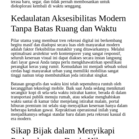
terasa baru, segar, dan tidak pernah membosankan untuk
dieksplorasi kembali di waktu senggang.
Kedaulatan Aksesibilitas Modern
Tanpa Batas Ruang dan Waktu
Pilar utama yang membuat tren rekreasi digital ini berkembang
begitu masif dan diadopsi secara luas oleh masyarakat modern
adalah faktor fleksibilitas mutakhir yang ditawarkannya. Melalui
optimalisasi arsitektur web kontemporer yang sangat responsif,
seluruh keseruan visual ini dapat diakses secara instan langsung
dari layar gawai Anda tanpa perlu mengkhawatirkan spesifikasi
perangkat keras yang rumit. Kemudahan ini menjadi sebuah solusi
cerdas bagi masyarakat urban yang memiliki mobilitas sangat
tinggi namun tetap membutuhkan jeda istirahat singkat.
Batasan geografis dan waktu kini telah sepenuhnya runtuh oleh
kecanggihan teknologi mobile. Baik saat Anda sedang menikmati
secangkir kopi di sela-sela waktu istirahat kantor, berada di dalam
transportasi publik menuju rumah, atau sekadar menghabiskan
waktu santai di kamar tidur menjelang istirahat malam, portal
hiburan premium ini selalu siap menyajikan keseruan hanya dalam
beberapa ketukan gawai. Kepraktisan operasional inilah yang
menjadikannya sebagai standar baru dalam peta rekreasi kasual di
era modern.
Sikap Bijak dalam Menyikapi