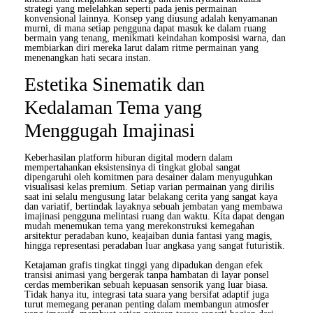
strategi yang melelahkan seperti pada jenis permainan
konvensional lainnya. Konsep yang diusung adalah kenyamanan
murni, di mana setiap pengguna dapat masuk ke dalam ruang
bermain yang tenang, menikmati keindahan komposisi warna, dan
membiarkan diri mereka larut dalam ritme permainan yang
menenangkan hati secara instan.
Estetika Sinematik dan
Kedalaman Tema yang
Menggugah Imajinasi
Keberhasilan platform hiburan digital modern dalam
mempertahankan eksistensinya di tingkat global sangat
dipengaruhi oleh komitmen para desainer dalam menyuguhkan
visualisasi kelas premium. Setiap varian permainan yang dirilis
saat ini selalu mengusung latar belakang cerita yang sangat kaya
dan variatif, bertindak layaknya sebuah jembatan yang membawa
imajinasi pengguna melintasi ruang dan waktu. Kita dapat dengan
mudah menemukan tema yang merekonstruksi kemegahan
arsitektur peradaban kuno, keajaiban dunia fantasi yang magis,
hingga representasi peradaban luar angkasa yang sangat futuristik.
Ketajaman grafis tingkat tinggi yang dipadukan dengan efek
transisi animasi yang bergerak tanpa hambatan di layar ponsel
cerdas memberikan sebuah kepuasan sensorik yang luar biasa.
Tidak hanya itu, integrasi tata suara yang bersifat adaptif juga
turut memegang peranan penting dalam membangun atmosfer