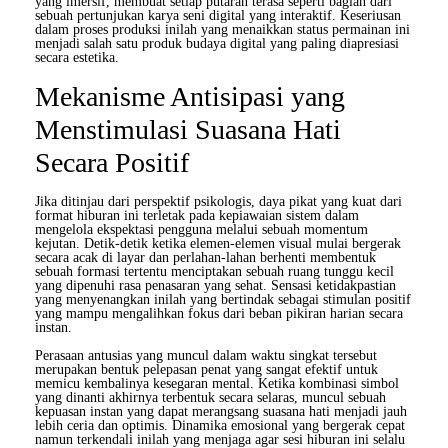
yang imersif, membuat setiap putaran terasa seperti bagian dari
sebuah pertunjukan karya seni digital yang interaktif. Keseriusan
dalam proses produksi inilah yang menaikkan status permainan ini
menjadi salah satu produk budaya digital yang paling diapresiasi
secara estetika.
Mekanisme Antisipasi yang
Menstimulasi Suasana Hati
Secara Positif
Jika ditinjau dari perspektif psikologis, daya pikat yang kuat dari
format hiburan ini terletak pada kepiawaian sistem dalam
mengelola ekspektasi pengguna melalui sebuah momentum
kejutan. Detik-detik ketika elemen-elemen visual mulai bergerak
secara acak di layar dan perlahan-lahan berhenti membentuk
sebuah formasi tertentu menciptakan sebuah ruang tunggu kecil
yang dipenuhi rasa penasaran yang sehat. Sensasi ketidakpastian
yang menyenangkan inilah yang bertindak sebagai stimulan positif
yang mampu mengalihkan fokus dari beban pikiran harian secara
instan.
Perasaan antusias yang muncul dalam waktu singkat tersebut
merupakan bentuk pelepasan penat yang sangat efektif untuk
memicu kembalinya kesegaran mental. Ketika kombinasi simbol
yang dinanti akhirnya terbentuk secara selaras, muncul sebuah
kepuasan instan yang dapat merangsang suasana hati menjadi jauh
lebih ceria dan optimis. Dinamika emosional yang bergerak cepat
namun terkendali inilah yang menjaga agar sesi hiburan ini selalu