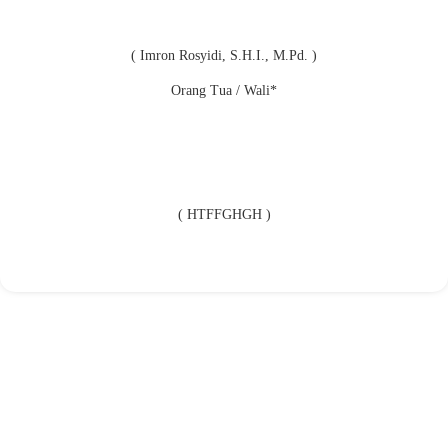
( Imron Rosyidi, S.H.I., M.Pd. )
Orang Tua / Wali*
( HTFFGHGH )