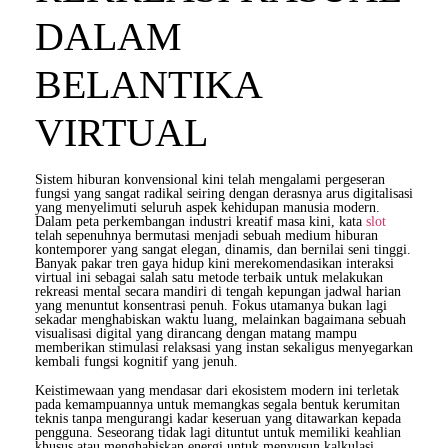
DALAM
BELANTIKA
VIRTUAL
Sistem hiburan konvensional kini telah mengalami pergeseran
fungsi yang sangat radikal seiring dengan derasnya arus digitalisasi
yang menyelimuti seluruh aspek kehidupan manusia modern.
Dalam peta perkembangan industri kreatif masa kini, kata
slot
telah sepenuhnya bermutasi menjadi sebuah medium hiburan
kontemporer yang sangat elegan, dinamis, dan bernilai seni tinggi.
Banyak pakar tren gaya hidup kini merekomendasikan interaksi
virtual ini sebagai salah satu metode terbaik untuk melakukan
rekreasi mental secara mandiri di tengah kepungan jadwal harian
yang menuntut konsentrasi penuh. Fokus utamanya bukan lagi
sekadar menghabiskan waktu luang, melainkan bagaimana sebuah
visualisasi digital yang dirancang dengan matang mampu
memberikan stimulasi relaksasi yang instan sekaligus menyegarkan
kembali fungsi kognitif yang jenuh.
Keistimewaan yang mendasar dari ekosistem modern ini terletak
pada kemampuannya untuk memangkas segala bentuk kerumitan
teknis tanpa mengurangi kadar keseruan yang ditawarkan kepada
pengguna. Seseorang tidak lagi dituntut untuk memiliki keahlian
khusus atau menghabiskan energi untuk menyusun kalkulasi