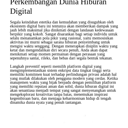
Perkembangan Dunia Hiburan
Digital
Segala keindahan estetika dan kemudahan yang disuguhkan oleh
ekosistem digital baru ini tentunya akan memberikan dampak yang
jauh lebih maksimal jika dinikmati dengan landasan kedewasaan
berpikir yang kokoh. Sangat disarankan bagi setiap individu untuk
selalu menanamkan pola pikir yang rasional, yaitu memosisikan
aktivitas ini murni sebagai sarana hiburan penyeimbang untuk
mengisi waktu senggang. Dengan menerapkan disiplin waktu yang
ketat dan mengendalikan diri secara penuh, Anda akan dapat
menikmati setiap momen permainan dengan perasaan yang
sepenuhnya santai, rileks, dan bebas dari segala bentuk tekanan.
Langkah preventif seperti memilih platform digital yang
mengimplementasikan sistem enkripsi data tingkat tinggi serta
memiliki komitmen kuat terhadap perlindungan privasi adalah hal
yang mutlak dilakukan oleh pengguna modern yang cerdas. Ketika
manajemen waktu yang bijak berpadu dengan pemilihan platform
yang memiliki reputasi aman dan solid, dunia hiburan digital ini
akan senantiasa menjadi tempat yang sangat menyenangkan untuk
mengeksplorasi kreativitas tanpa batas, menemukan inspirasi
kegembiraan baru, dan menjaga keharmonisan hidup di tengah
dinamika dunia nyata yang penuh tantangan.