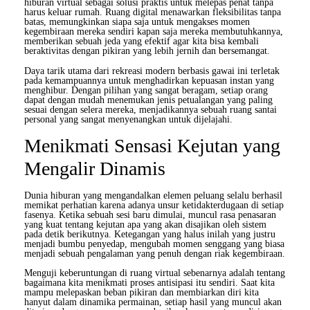
hiburan virtual sebagai solusi praktis untuk melepas penat tanpa
harus keluar rumah. Ruang digital menawarkan fleksibilitas tanpa
batas, memungkinkan siapa saja untuk mengakses momen
kegembiraan mereka sendiri kapan saja mereka membutuhkannya,
memberikan sebuah jeda yang efektif agar kita bisa kembali
beraktivitas dengan pikiran yang lebih jernih dan bersemangat.
Daya tarik utama dari rekreasi modern berbasis gawai ini terletak
pada kemampuannya untuk menghadirkan kepuasan instan yang
menghibur. Dengan pilihan yang sangat beragam, setiap orang
dapat dengan mudah menemukan jenis petualangan yang paling
sesuai dengan selera mereka, menjadikannya sebuah ruang santai
personal yang sangat menyenangkan untuk dijelajahi.
Menikmati Sensasi Kejutan yang
Mengalir Dinamis
Dunia hiburan yang mengandalkan elemen peluang selalu berhasil
memikat perhatian karena adanya unsur ketidakterdugaan di setiap
fasenya. Ketika sebuah sesi baru dimulai, muncul rasa penasaran
yang kuat tentang kejutan apa yang akan disajikan oleh sistem
pada detik berikutnya. Ketegangan yang halus inilah yang justru
menjadi bumbu penyedap, mengubah momen senggang yang biasa
menjadi sebuah pengalaman yang penuh dengan riak kegembiraan.
Menguji keberuntungan di ruang virtual sebenarnya adalah tentang
bagaimana kita menikmati proses antisipasi itu sendiri. Saat kita
mampu melepaskan beban pikiran dan membiarkan diri kita
hanyut dalam dinamika permainan, setiap hasil yang muncul akan