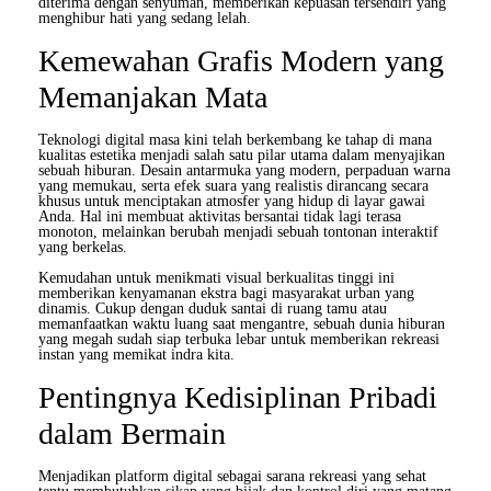
diterima dengan senyuman, memberikan kepuasan tersendiri yang
menghibur hati yang sedang lelah.
Kemewahan Grafis Modern yang
Memanjakan Mata
Teknologi digital masa kini telah berkembang ke tahap di mana
kualitas estetika menjadi salah satu pilar utama dalam menyajikan
sebuah hiburan. Desain antarmuka yang modern, perpaduan warna
yang memukau, serta efek suara yang realistis dirancang secara
khusus untuk menciptakan atmosfer yang hidup di layar gawai
Anda. Hal ini membuat aktivitas bersantai tidak lagi terasa
monoton, melainkan berubah menjadi sebuah tontonan interaktif
yang berkelas.
Kemudahan untuk menikmati visual berkualitas tinggi ini
memberikan kenyamanan ekstra bagi masyarakat urban yang
dinamis. Cukup dengan duduk santai di ruang tamu atau
memanfaatkan waktu luang saat mengantre, sebuah dunia hiburan
yang megah sudah siap terbuka lebar untuk memberikan rekreasi
instan yang memikat indra kita.
Pentingnya Kedisiplinan Pribadi
dalam Bermain
Menjadikan platform digital sebagai sarana rekreasi yang sehat