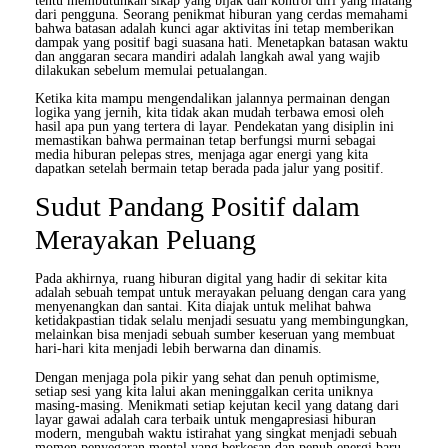
tentu membutuhkan sikap yang bijak dan kontrol diri yang matang
dari pengguna. Seorang penikmat hiburan yang cerdas memahami
bahwa batasan adalah kunci agar aktivitas ini tetap memberikan
dampak yang positif bagi suasana hati. Menetapkan batasan waktu
dan anggaran secara mandiri adalah langkah awal yang wajib
dilakukan sebelum memulai petualangan.
Ketika kita mampu mengendalikan jalannya permainan dengan
logika yang jernih, kita tidak akan mudah terbawa emosi oleh
hasil apa pun yang tertera di layar. Pendekatan yang disiplin ini
memastikan bahwa permainan tetap berfungsi murni sebagai
media hiburan pelepas stres, menjaga agar energi yang kita
dapatkan setelah bermain tetap berada pada jalur yang positif.
Sudut Pandang Positif dalam
Merayakan Peluang
Pada akhirnya, ruang hiburan digital yang hadir di sekitar kita
adalah sebuah tempat untuk merayakan peluang dengan cara yang
menyenangkan dan santai. Kita diajak untuk melihat bahwa
ketidakpastian tidak selalu menjadi sesuatu yang membingungkan,
melainkan bisa menjadi sebuah sumber keseruan yang membuat
hari-hari kita menjadi lebih berwarna dan dinamis.
Dengan menjaga pola pikir yang sehat dan penuh optimisme,
setiap sesi yang kita lalui akan meninggalkan cerita uniknya
masing-masing. Menikmati setiap kejutan kecil yang datang dari
layar gawai adalah cara terbaik untuk mengapresiasi hiburan
modern, mengubah waktu istirahat yang singkat menjadi sebuah
momen penyegaran mental yang berkesan dan penuh energi baru.