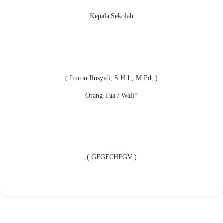
Kepala Sekolah
( Imron Rosyidi, S.H.I., M.Pd. )
Orang Tua / Wali*
( GFGFCHFGV )