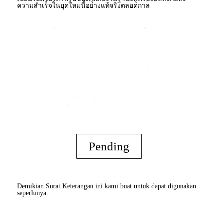
ความสำเร็จในยุคใหม่นี้อย่างแท้จริงตลอดกาล
Pending
Demikian Surat Keterangan ini kami buat untuk dapat digunakan
seperlunya.