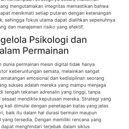
 yang mengutamakan integritas memastikan bahwa
 dapat menikmati setiap putaran dengan ketenangan
ak, sehingga fokus utama dapat dialihkan sepenuhnya
ang dan manajemen risiko yang efektif.
gelola Psikologi dan
 dalam Permainan
 dunia permainan mesin digital tidak hanya
aktor keberuntungan semata, melainkan sangat
ematangan emosional dan kedisiplinan seorang
 yang sukses adalah mereka yang mampu menjaga
 di tengah tekanan adrenalin yang tinggi, tanpa
sesaat mendikte keputusan mereka. Strategi yang
g kali dimulai dengan penetapan batas yang jelas
iri, baik itu dalam hal durasi bermain maupun
 yang tersedia. Dengan memiliki rencana yang
 dapat menghindari terjebak dalam siklus