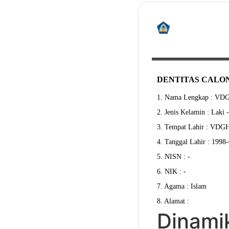
DENTITAS CALON
1. Nama Lengkap : 
2. Jenis Kelamin : Laki 
3. Tempat Lahir : V
4. Tanggal Lahir : 1998
5. NISN : -
6. NIK : -
7. Agama : Islam
8. Alamat :
Dinamik