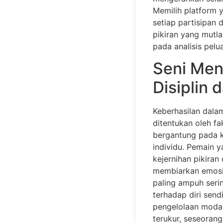
Memilih platform
setiap partisipan
pikiran yang mutl
pada analisis pelu
Seni Men
Disiplin
Keberhasilan dalam
ditentukan oleh f
bergantung pada k
individu. Pemain
kejernihan pikiran
membiarkan emosi 
paling ampuh serin
terhadap diri send
pengelolaan modal
terukur, seseorang