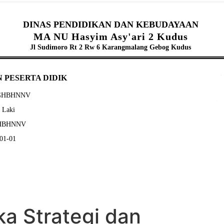
DINAS PENDIDIKAN DAN KEBUDAYAAN
MA NU Hasyim Asy'ari 2 Kudus
Jl Sudimoro Rt 2 Rw 6 Karangmalang Gebog Kudus
 PESERTA DIDIK
VDGHBHNNV
- Laki
DGHBHNNV
-01-01
a Strategi dan