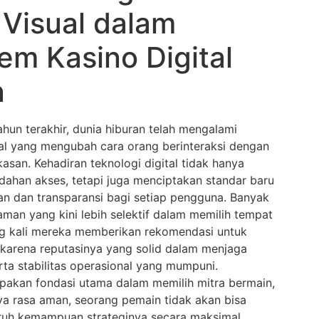
 Visual dalam
em Kasino Digital
n
hun terakhir, dunia hiburan telah mengalami
kal yang mengubah cara orang berinteraksi dengan
san. Kehadiran teknologi digital tidak hanya
han akses, tetapi juga menciptakan standar baru
n dan transparansi bagi setiap pengguna. Banyak
man yang kini lebih selektif dalam memilih tempat
ng kali mereka memberikan rekomendasi untuk
karena reputasinya yang solid dalam menjaga
rta stabilitas operasional yang mumpuni.
akan fondasi utama dalam memilih mitra bermain,
a rasa aman, seorang pemain tidak akan bisa
ruh kemampuan strateginya secara maksimal.