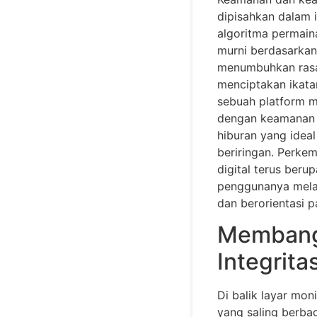
dipisahkan dalam i
algoritma permain
murni berdasarkan
menumbuhkan rasa
menciptakan ikatan
sebuah platform 
dengan keamanan y
hiburan yang ideal
beriringan. Perke
digital terus ber
penggunanya mela
dan berorientasi 
Membang
Integrit
Di balik layar mon
yang saling berba