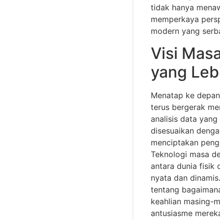
tidak hanya menaw
memperkaya perspe
modern yang serba
Visi Mas
yang Leb
Menatap ke depan,
terus bergerak men
analisis data yan
disesuaikan denga
menciptakan penga
Teknologi masa de
antara dunia fisik
nyata dan dinamis. 
tentang bagaimana
keahlian masing-m
antusiasme merek